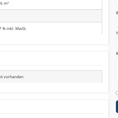
6 m²
I
7 % inkl. MwSt.
I
ht vorhanden