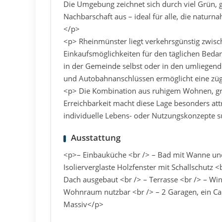
Die Umgebung zeichnet sich durch viel Grün,
Nachbarschaft aus – ideal für alle, die natu
</p>
<p> Rheinmünster liegt verkehrsgünstig zwisc
Einkaufsmöglichkeiten für den täglichen Bedar
in der Gemeinde selbst oder in den umliegend
und Autobahnanschlüssen ermöglicht eine züg
<p> Die Kombination aus ruhigem Wohnen, gr
Erreichbarkeit macht diese Lage besonders attra
individuelle Lebens- oder Nutzungskonzepte 
Ausstattung
<p>– Einbauküche <br /> – Bad mit Wanne und 
Isolierverglaste Holzfenster mit Schallschutz 
Dach ausgebaut <br /> – Terrasse <br /> – Winte
Wohnraum nutzbar <br /> – 2 Garagen, ein Carp
Massiv</p>