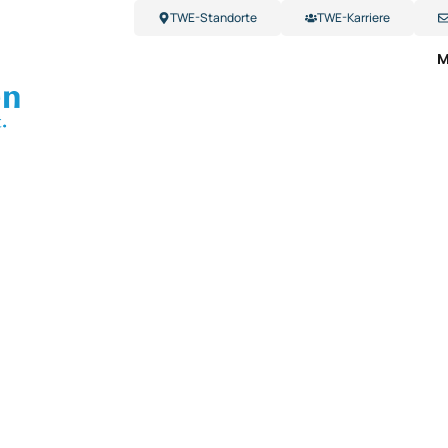
TWE-Standorte
TWE-Karriere
M