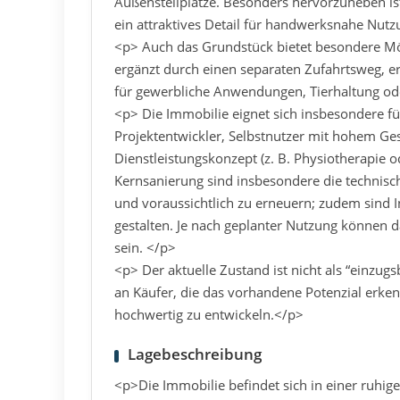
Außenstellplätze. Besonders hervorzuheben ist
ein attraktives Detail für handwerksnahe Nut
<p> Auch das Grundstück bietet besondere Mög
ergänzt durch einen separaten Zufahrtsweg, er
für gewerbliche Anwendungen, Tierhaltung od
<p> Die Immobilie eignet sich insbesondere für 
Projektentwickler, Selbstnutzer mit hohem Ge
Dienstleistungskonzept (z. B. Physiotherapie 
Kernsanierung sind insbesondere die technisc
und voraussichtlich zu erneuern; zudem sind 
gestalten. Je nach geplanter Nutzung können 
sein. </p>
<p> Der aktuelle Zustand ist nicht als “einzug
an Käufer, die das vorhandene Potenzial erke
hochwertig zu entwickeln.</p>
Lagebeschreibung
<p>Die Immobilie befindet sich in einer ruhi