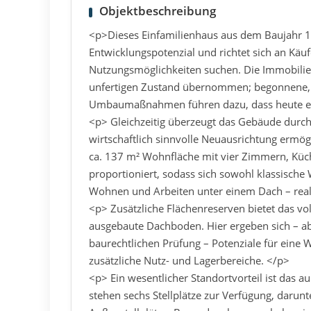
Objektbeschreibung
<p>Dieses Einfamilienhaus aus dem Baujahr 19
Entwicklungspotenzial und richtet sich an Käufe
Nutzungsmöglichkeiten suchen. Die Immobilie
unfertigen Zustand übernommen; begonnene, 
Umbaumaßnahmen führen dazu, dass heute ein
<p> Gleichzeitig überzeugt das Gebäude durch 
wirtschaftlich sinnvolle Neuausrichtung ermög
ca. 137 m² Wohnfläche mit vier Zimmern, Küc
proportioniert, sodass sich sowohl klassisch
Wohnen und Arbeiten unter einem Dach – reali
<p> Zusätzliche Flächenreserven bietet das vol
ausgebaute Dachboden. Hier ergeben sich – a
baurechtlichen Prüfung – Potenziale für eine
zusätzliche Nutz- und Lagerbereiche. </p>
<p> Ein wesentlicher Standortvorteil ist das 
stehen sechs Stellplätze zur Verfügung, darunt