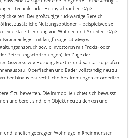
, dass eine Garage über eine integrierte Grube verfügt –
zungen, Technik- oder Hobbyschrauber. </p>
lichkeiten: Der großzügige rückwärtige Bereich,
öffnet zusätzliche Nutzungsoptionen – beispielsweise
er eine klare Trennung von Wohnen und Arbeiten. </p>
Kapitalanleger mit langfristiger Strategie,
staltungsanspruch sowie Investoren mit Praxis- oder
oder Betreuungseinrichtungen). Im Zuge der
hen Gewerke wie Heizung, Elektrik und Sanitär zu prüfen
Innenausbau, Oberflächen und Bäder vollständig neu zu
darüber hinaus baurechtliche Abstimmungen erforderlich
sbereit” zu bewerten. Die Immobilie richtet sich bewusst
nnen und bereit sind, ein Objekt neu zu denken und
gen und ländlich geprägten Wohnlage in Rheinmünster.