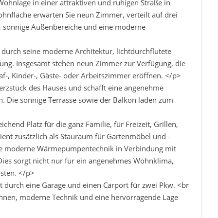
Wohnlage in einer attraktiven und ruhigen Straße in
hnfläche erwarten Sie neun Zimmer, verteilt auf drei
en, sonnige Außenbereiche und eine moderne
durch seine moderne Architektur, lichtdurchflutete
ung. Insgesamt stehen neun Zimmer zur Verfügung, die
af-, Kinder-, Gäste- oder Arbeitszimmer eröffnen. </p>
erzstück des Hauses und schafft eine angenehme
. Die sonnige Terrasse sowie der Balkon laden zum
chend Platz für die ganz Familie, für Freizeit, Grillen,
ient zusätzlich als Stauraum für Gartenmöbel und -
 die moderne Wärmepumpentechnik in Verbindung mit
 Dies sorgt nicht nur für ein angenehmes Wohnklima,
sten. </p>
t durch eine Garage und einen Carport für zwei Pkw. <br
Wohnen, moderne Technik und eine hervorragende Lage