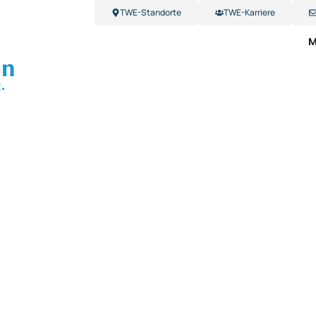
TWE-Standorte
TWE-Karriere
M