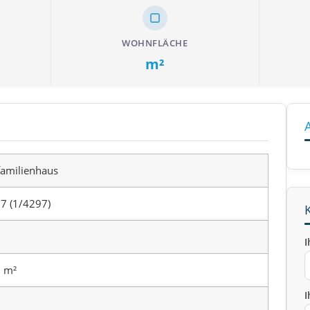
WOHNFLÄCHE
m²
familienhaus
7 (1/4297)
I
 m²
I