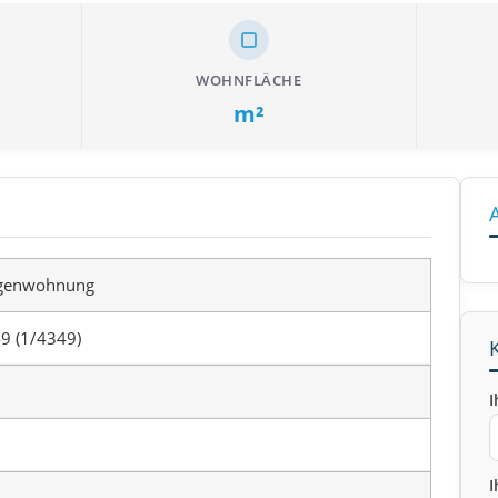
WOHNFLÄCHE
m²
genwohnung
9 (1/4349)
I
I