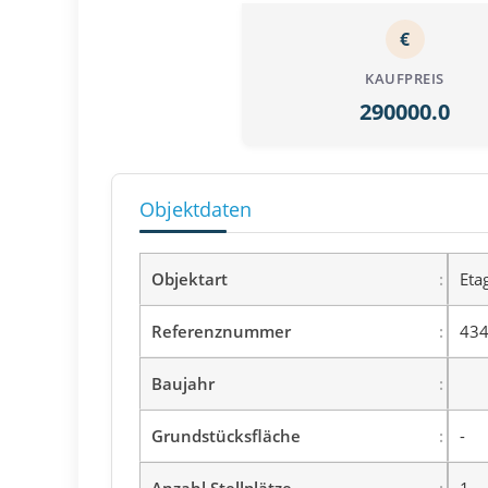
€
KAUFPREIS
290000.0
Objektdaten
Objektart
Eta
Referenznummer
434
Baujahr
Grundstücksfläche
-
Anzahl Stellplätze
1