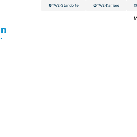
TWE-Standorte
TWE-Karriere
M