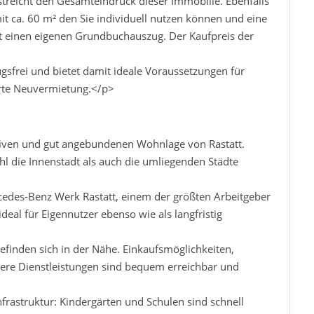
reicht den Gesamteindruck dieser Immobilie. Ebenfalls
t ca. 60 m² den Sie individuell nutzen können und eine
t einen eigenen Grundbuchauszug. Der Kaufpreis der
frei und bietet damit ideale Voraussetzungen für
erte Neuvermietung.</p>
tiven und gut angebundenen Wohnlage von Rastatt.
 die Innenstadt als auch die umliegenden Städte
cedes-Benz Werk Rastatt, einem der größten Arbeitgeber
eal für Eigennutzer ebenso wie als langfristig
befinden sich in der Nähe. Einkaufsmöglichkeiten,
ere Dienstleistungen sind bequem erreichbar und
nfrastruktur: Kindergärten und Schulen sind schnell