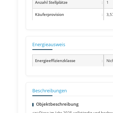
Anzahl Stellplätze
1
Käuferprovision
3,5
Energieausweis
Energieeffizienzklasse
Nic
Beschreibungen
Objektbeschreibung
<p>Diese im Jahr 2025 vollständig und hochw