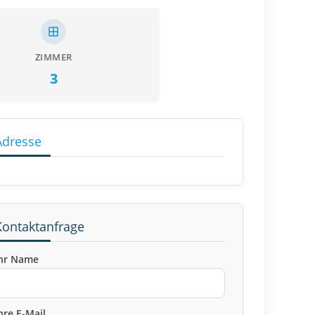
ZIMMER
3
Adresse
Kontaktanfrage
hr Name
hre E-Mail