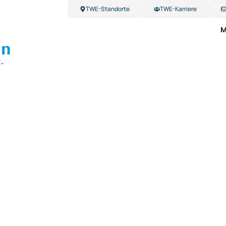
TWE-Standorte
TWE-Karriere
M