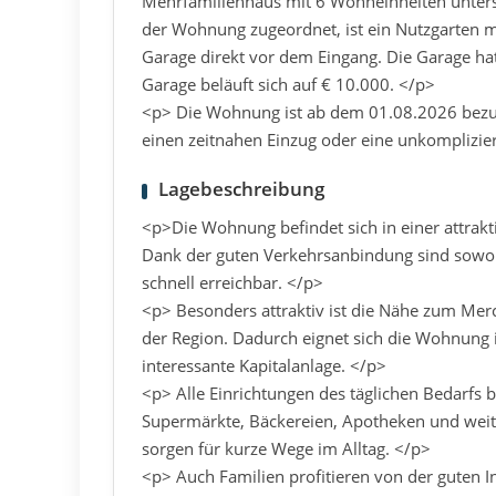
Mehrfamilienhaus mit 6 Wohneinheiten unterst
der Wohnung zugeordnet, ist ein Nutzgarten mi
Garage direkt vor dem Eingang. Die Garage ha
Garage beläuft sich auf € 10.000. </p>
<p> Die Wohnung ist ab dem 01.08.2026 bezugs
einen zeitnahen Einzug oder eine unkomplizi
Lagebeschreibung
<p>Die Wohnung befindet sich in einer attrak
Dank der guten Verkehrsanbindung sind sowohl
schnell erreichbar. </p>
<p> Besonders attraktiv ist die Nähe zum Mer
der Region. Dadurch eignet sich die Wohnung id
interessante Kapitalanlage. </p>
<p> Alle Einrichtungen des täglichen Bedarfs 
Supermärkte, Bäckereien, Apotheken und weit
sorgen für kurze Wege im Alltag. </p>
<p> Auch Familien profitieren von der guten I