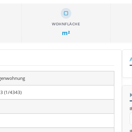
WOHNFLÄCHE
m²
genwohnung
3 (1/4343)
I
I