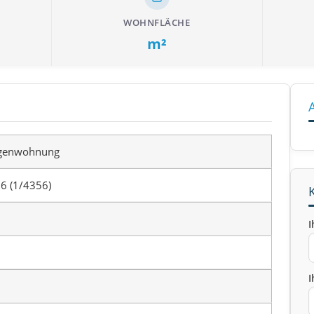
WOHNFLÄCHE
m²
genwohnung
6 (1/4356)
I
I