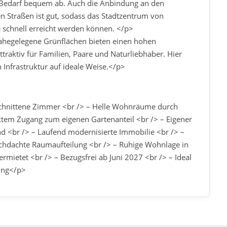
 Bedarf bequem ab. Auch die Anbindung an den
n Straßen ist gut, sodass das Stadtzentrum von
schnell erreicht werden können. </p>
ahegelegene Grünflächen bieten einen hohen
traktiv für Familien, Paare und Naturliebhaber. Hier
 Infrastruktur auf ideale Weise.</p>
schnittene Zimmer <br /> – Helle Wohnräume durch
ektem Zugang zum eigenen Gartenanteil <br /> – Eigener
nd <br /> – Laufend modernisierte Immobilie <br /> –
rchdachte Raumaufteilung <br /> – Ruhige Wohnlage in
mietet <br /> – Bezugsfrei ab Juni 2027 <br /> – Ideal
zung</p>