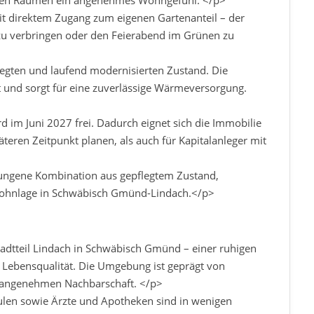
den Räumen ein angenehmes Wohngefühl. </p>
mit direktem Zugang zum eigenen Gartenanteil – der
zu verbringen oder den Feierabend im Grünen zu
egten und laufend modernisierten Zustand. Die
 und sorgt für eine zuverlässige Wärmeversorgung.
d im Juni 2027 frei. Dadurch eignet sich die Immobilie
teren Zeitpunkt planen, als auch für Kapitalanleger mit
lungene Kombination aus gepflegtem Zustand,
 Wohnlage in Schwäbisch Gmünd-Lindach.</p>
adtteil Lindach in Schwäbisch Gmünd – einer ruhigen
 Lebensqualität. Die Umgebung ist geprägt von
r angenehmen Nachbarschaft. </p>
ulen sowie Ärzte und Apotheken sind in wenigen