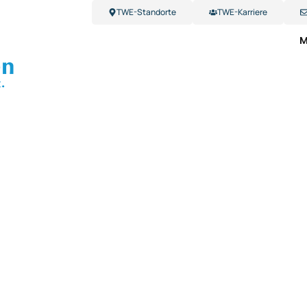
TWE-Standorte
TWE-Karriere
M