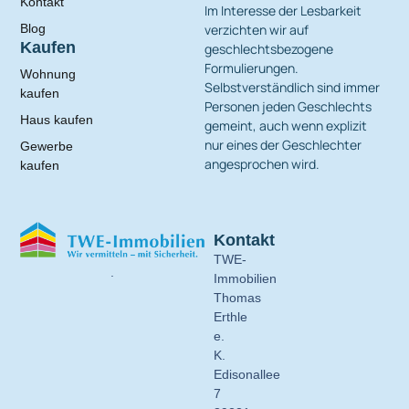
Kontakt
Im Interesse der Lesbarkeit
verzichten wir auf
Blog
Kaufen
geschlechtsbezogene
Formulierungen.
Wohnung
Selbstverständlich sind immer
kaufen
Personen jeden Geschlechts
Haus kaufen
gemeint, auch wenn explizit
nur eines der Geschlechter
Gewerbe
angesprochen wird.
kaufen
Kontakt
TWE-
.
Immobilien
Thomas
Erthle
e.
K.
Edisonallee
7