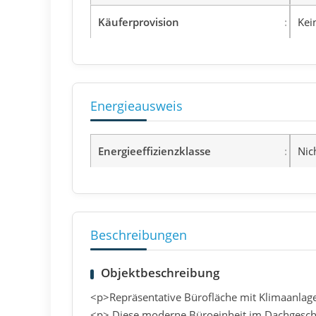
Käuferprovision
Kei
Energieausweis
Energieeffizienzklasse
Nic
Beschreibungen
Objektbeschreibung
<p>Repräsentative Bürofläche mit Klimaanlag
<p> Diese moderne Büroeinheit im Dachgescho