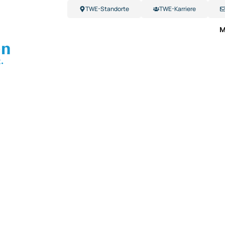
TWE-Standorte
TWE-Karriere
M