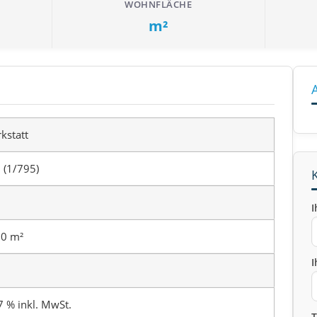
WOHNFLÄCHE
m²
kstatt
 (1/795)
I
0 m²
I
3
7 % inkl. MwSt.