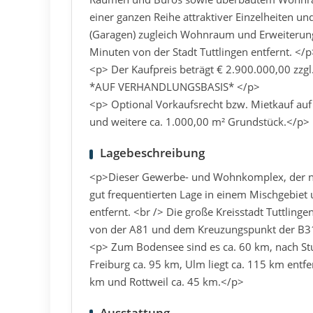
einer ganzen Reihe attraktiver Einzelheiten 
(Garagen) zugleich Wohnraum und Erweiterungs
Minuten von der Stadt Tuttlingen entfernt. </
<p> Der Kaufpreis beträgt € 2.900.000,00 zzgl
*AUF VERHANDLUNGSBASIS* </p>
<p> Optional Vorkaufsrecht bzw. Mietkauf au
und weitere ca. 1.000,00 m² Grundstück.</p>
Lagebeschreibung
<p>Dieser Gewerbe- und Wohnkomplex, der n
gut frequentierten Lage in einem Mischgebiet
entfernt. <br /> Die große Kreisstadt Tuttling
von der A81 und dem Kreuzungspunkt der B3
<p> Zum Bodensee sind es ca. 60 km, nach Stut
Freiburg ca. 95 km, Ulm liegt ca. 115 km entf
km und Rottweil ca. 45 km.</p>
Ausstattung