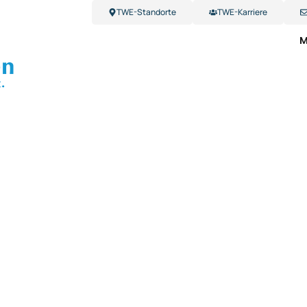
TWE-Standorte
TWE-Karriere
M