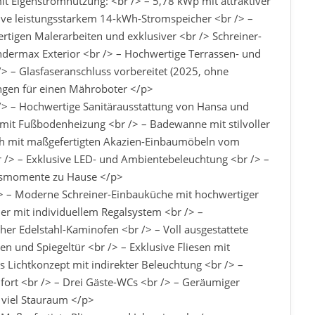
mit Eigenstromnutzung: <br /> – 5,78 kWp mit attraktiver
ive leistungsstarkem 14-kWh-Stromspeicher <br /> –
rtigen Malerarbeiten und exklusiver <br /> Schreiner-
ndermax Exterior <br /> – Hochwertige Terrassen- und
> – Glasfaseranschluss vorbereitet (2025, ohne
tungen für einen Mähroboter </p>
/> – Hochwertige Sanitärausstattung von Hansa und
mit Fußbodenheizung <br /> – Badewanne mit stilvoller
ch mit maßgefertigten Akazien-Einbaumöbeln vom
 /> – Exklusive LED- und Ambientebeleuchtung <br /> –
essmomente zu Hause </p>
 – Moderne Schreiner-Einbauküche mit hochwertiger
er mit individuellem Regalsystem <br /> –
her Edelstahl-Kaminofen <br /> – Voll ausgestattete
en und Spiegeltür <br /> – Exklusive Fliesen mit
s Lichtkonzept mit indirekter Beleuchtung <br /> –
ort <br /> – Drei Gäste-WCs <br /> – Geräumiger
 viel Stauraum </p>