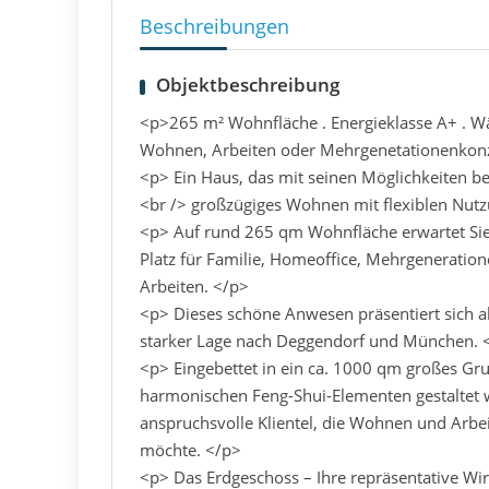
Beschreibungen
Objektbeschreibung
<p>265 m² Wohnfläche . Energieklasse A+ . W
Wohnen, Arbeiten oder Mehrgenetationenkon
<p> Ein Haus, das mit seinen Möglichkeiten bege
<br /> großzügiges Wohnen mit flexiblen Nut
<p> Auf rund 265 qm Wohnfläche erwartet Sie
Platz für Familie, Homeoffice, Mehrgenerat
Arbeiten. </p>
<p> Dieses schöne Anwesen präsentiert sich a
starker Lage nach Deggendorf und München. 
<p> Eingebettet in ein ca. 1000 qm großes Gru
harmonischen Feng-Shui-Elementen gestaltet w
anspruchsvolle Klientel, die Wohnen und Arb
möchte. </p>
<p> Das Erdgeschoss – Ihre repräsentative Wir