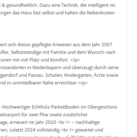
 & gesundheitlich. Dazu eine Technik, die intelligent ist:
orgen das Haus fast selbst und halten die Nebenkosten
iert sich dieses gepflegte Anwesen aus dem Jahr 2007
rufler, Selbstständige mit Familie und dem Wunsch nach
nen mit viel Platz und Komfort. </p>
hnstandorten in Niederbayern und überzeugt durch seine
endorf und Passau. Schulen, Kindergärten, Ärzte sowie
ind in unmittelbarer Nähe erreichbar.</p>
 Hochwertiger Echtholz-Parkettboden im Obergeschoss
pelcarport für zwei Pkw sowie zusätzlicher
ge, erneuert im Jahr 2020 <br /> – nachhaltige
 zuletzt 2024 vollständig <br /> gewartet und