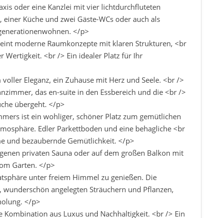
xis oder eine Kanzlei mit vier lichtdurchfluteten
 einer Küche und zwei Gäste-WCs oder auch als
generationenwohnen. </p>
reint moderne Raumkonzepte mit klaren Strukturen, <br
Wertigkeit. <br /> Ein idealer Platz für Ihr
voller Eleganz, ein Zuhause mit Herz und Seele. <br />
hnzimmer, das en-suite in den Essbereich und die <br />
üche übergeht. </p>
mers ist ein wohliger, schöner Platz zum gemütlichen
tmosphäre. Edler Parkettboden und eine behagliche <br
me und bezaubernde Gemütlichkeit. </p>
igenen privaten Sauna oder auf dem großen Balkon mit
vom Garten. </p>
vatsphäre unter freiem Himmel zu genießen. Die
e, wunderschön angelegten Sträuchern und Pflanzen,
holung. </p>
e Kombination aus Luxus und Nachhaltigkeit. <br /> Ein