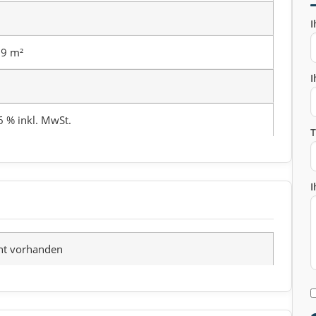
I
9 m²
I
6 % inkl. MwSt.
I
ht vorhanden