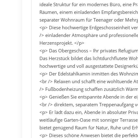
ideale Struktur für ein modernes Büro, eine Pra
Räumen, einem einladenden Empfangsbereich,
separater Wohnraum für Teenager oder Mehr
<p> Diese hochwertige Erdgeschosseinheit ve
/> einladender Atmosphäre und professioneller 
Herzensprojekt. </p>
<p> Das Obergeschoss – Ihr privates Refugium 
Das Herzstück bildet das lichtdurchflutete Wo
hochwertige und voll ausgestattete Designerk
<p> Der Edelstahlkamin inmitten des Wohnzim
<br /> Relaxen und schafft eine wohltuende A
/> Fußbodenheizung schaffen zusätzlich Wär
<p> Genießen Sie entspannte Abende in der e
<br /> direktem, separatem Treppenaufgang 
<p> Er lädt dazu ein, Abende in absoluter Pri
weitläufige Garten-Oase mit sonniger Terrass
bietet genügend Raum für Natur, Ruhe und Er
<p> Dieses schöne Anwesen bietet die perfekt