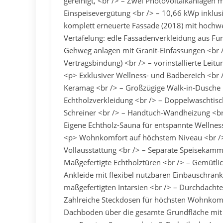
gereinigt, <br /> – Zwei Photovoltaikanlagen 
Einspeisevergütung <br /> – 10,66 kWp inklus
komplett erneuerte Fassade (2018) mit hochwe
Vertäfelung: edle Fassadenverkleidung aus Fu
Gehweg anlagen mit Granit-Einfassungen <br /
Vertragsbindung) <br /> – vorinstallierte Lei
<p> Exklusiver Wellness- und Badbereich <br 
Keramag <br /> – Großzügige Walk-in-Dusche 
Echtholzverkleidung <br /> – Doppelwaschtis
Schreiner <br /> – Handtuch-Wandheizung <br
Eigene Echtholz-Sauna für entspannte Welln
<p> Wohnkomfort auf höchstem Niveau <br />
Vollausstattung <br /> – Separate Speisekamm
Maßgefertigte Echtholztüren <br /> – Gemütlic
Ankleide mit flexibel nutzbaren Einbauschränk
maßgefertigten Intarsien <br /> – Durchdachte
Zahlreiche Steckdosen für höchsten Wohnkomf
Dachboden über die gesamte Grundfläche mit