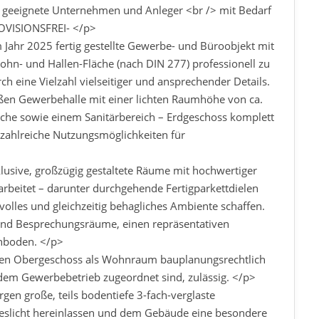
t geeignete Unternehmen und Anleger <br /> mit Bedarf
ROVISIONSFREI- </p>
m Jahr 2025 fertig gestellte Gewerbe- und Büroobjekt mit
n- und Hallen-Fläche (nach DIN 277) professionell zu
ch eine Vielzahl vielseitiger und ansprechender Details.
ßen Gewerbehalle mit einer lichten Raumhöhe von ca.
küche sowie einem Sanitärbereich – Erdgeschoss komplett
 zahlreiche Nutzungsmöglichkeiten für
lusive, großzügig gestaltete Räume mit hochwertiger
arbeitet – darunter durchgehende Fertigparkettdielen
lvolles und gleichzeitig behagliches Ambiente schaffen.
und Besprechungsräume, einen repräsentativen
hboden. </p>
ten Obergeschoss als Wohnraum bauplanungsrechtlich
e dem Gewerbebetrieb zugeordnet sind, zulässig. </p>
gen große, teils bodentiefe 3-fach-verglaste
 Tageslicht hereinlassen und dem Gebäude eine besondere