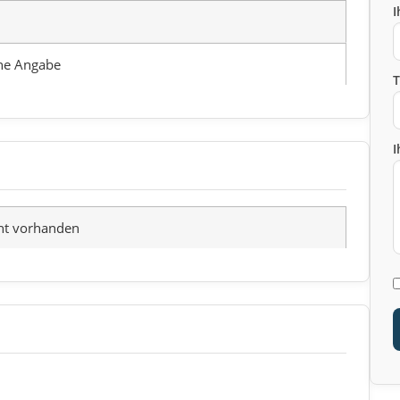
I
ne Angabe
I
ht vorhanden