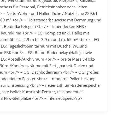
on, Werkstatt, als Bürogebäude, Arztpraxis, Kanzlei,…
hoss für Personal, Betriebsinhaber oder -leiter
 /> – Netto-Wohn- und Hallenfläche / Nutzfläche 229,61
. 489 m² <br /> – Holzständerbauweise mit Dämmung und
mit Betondachziegeln <br /> – Innendecken BHS /
Raumklima <br /> – EG: Komplett (inkl. Halle) mit
Raumhöhe ca. 2,9 m bis 3,9 m und ca. 65 m² <br /> – EG
 – EG: Tageslicht-Sanitärraum mit Dusche, WC und
e EBK <br /> – EG: Beton-Bodenbelag (Halle) sowie
– EG: Abstell-/Archivraum <br /> – breite Massiv-Holz-
Büro-/Konferenzräume mit Fertigparkett-Dielen und
raum <br /> – OG: Dachbodenraum <br /> – OG: großes
odentiefem Fenster <br /> – moderne Pellet-Heizung
zur Einspeisung <br /> – neuer Lithium-Batteriespeicher
laste Isolier-Kunststoff-Fenster, teils bodentief,
s 8 Pkw-Stellplätze <br /> – Internet Speed</p>