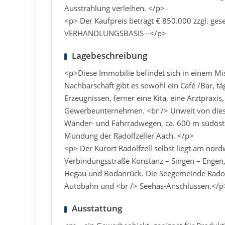
Ausstrahlung verleihen. </p>
<p> Der Kaufpreis beträgt € 850.000 zzgl. ges
VERHANDLUNGSBASIS –</p>
Lagebeschreibung
<p>Diese Immobilie befindet sich in einem Misc
Nachbarschaft gibt es sowohl ein Café /Bar, tä
Erzeugnissen, ferner eine Kita, eine Arztpraxis
Gewerbeunternehmen. <br /> Unweit von diese
Wander- und Fahrradwegen, ca. 600 m südöstli
Mündung der Radolfzeller Aach. </p>
<p> Der Kurort Radolfzell selbst liegt am nord
Verbindungsstraße Konstanz – Singen – Engen, 
Hegau und Bodanrück. Die Seegemeinde Radolfz
Autobahn und <br /> Seehas-Anschlüssen.</p
Ausstattung