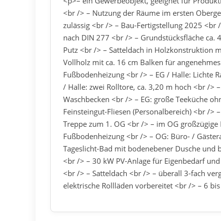
<p>– ein Gewerbeobjekt, geeignet für Produkti
<br /> – Nutzung der Räume im ersten Obergesc
zulässig <br /> – Bau-Fertigstellung 2025 <br
nach DIN 277 <br /> – Grundstücksfläche ca
Putz <br /> – Satteldach in Holzkonstruktion 
Vollholz mit ca. 16 cm Balken für angenehmes 
Fußbodenheizung <br /> – EG / Halle: Lichte 
/ Halle: zwei Rolltore, ca. 3,20 m hoch <br />
Waschbecken <br /> – EG: große Teeküche ohn
Feinsteingut-Fliesen (Personalbereich) <br /> 
Treppe zum 1. OG <br /> – im OG großzügige 
Fußbodenheizung <br /> – OG: Büro- / Gäste
Tageslicht-Bad mit bodenebener Dusche und b
<br /> – 30 kW PV-Anlage für Eigenbedarf und 
<br /> – Satteldach <br /> – überall 3-fach verg
elektrische Rollläden vorbereitet <br /> – 6 bi