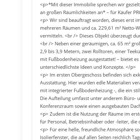
<p>*Mit dieser Immobilie sprechen wir geziel
an großen Räumlichkeiten an* – für Käufer P
<p> Wir sind beauftragt worden, dieses erst i
mehreren Räumen und ca. 229,61 m² Netto-Woh
vermitteln. <br /> Dieses Objekt überzeugt dur
<br /> Neben einer geräumigen, ca. 65 m² gro
2,9 bis 3,9 Metern, zwei Rolltoren, einer Tee
mit Fußbodenheizung ausgestattet! – bietet es
unterschiedlichste Ideen und Konzepte. </p>
<p> Im ersten Obergeschoss befinden sich exk
Ausstattung. Hier wurden edle Materialien ver
mit integrierter Fußbodenheizung -, die ein sti
Die Aufteilung umfasst unter anderem Büro- 
Konferenzraum sowie einen ausgebauten Dac
<p> Zudem ist die Nutzung der Räume im ers
für Personal, Betriebsinhaber oder -leiter, di
<p> Für eine helle, freundliche Atmosphäre sor
Isolierfenster, die auf allen Seiten reichlich