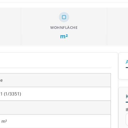
WOHNFLÄCHE
m²
le
1 (1/3351)
I
 m²