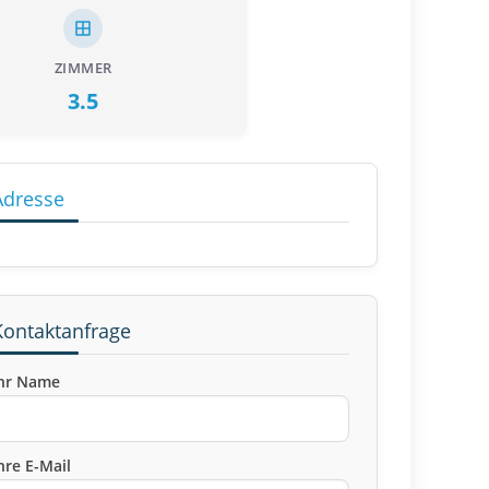
ZIMMER
3.5
Adresse
Kontaktanfrage
hr Name
hre E-Mail