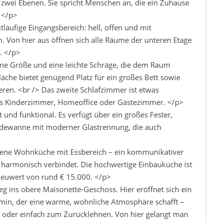
 zwei Ebenen. Sie spricht Menschen an, die ein Zuhause
 </p>
läufige Eingangsbereich: hell, offen und mit
. Von hier aus öffnen sich alle Räume der unteren Etage
. </p>
ine Größe und eine leichte Schräge, die dem Raum
läche bietet genügend Platz für ein großes Bett sowie
ren. <br /> Das zweite Schlafzimmer ist etwas
als Kinderzimmer, Homeoffice oder Gästezimmer. </p>
 und funktional. Es verfügt über ein großes Fester,
adewanne mit moderner Glastrennung, die auch
offene Wohnküche mit Essbereich – ein kommunikativer
armonisch verbindet. Die hochwertige Einbauküche ist
 Neuwert von rund € 15.000. </p>
eg ins obere Maisonette-Geschoss. Hier eröffnet sich ein
in, der eine warme, wohnliche Atmosphäre schafft –
it oder einfach zum Zurücklehnen. Von hier gelangt man