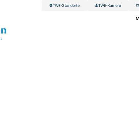
TWE-Standorte
TWE-Karriere
M