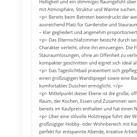
Helligkeit und ein stimmiges Raumgefühl über
mit Atmosphäre, Struktur und Wärme suchen.
<p> Bereits beim Betreten beeindruckt der weit
ausreichend Platz für Garderobe und Stauraum
– klar gegliedert und angenehm proportioniert
<p> Das Elternschlafzimmer besticht durch se
Charakter verleiht, ohne ihn einzuengen. Die F
Stauraumlösungen, ohne an Offenheit zu verlie
kompakter geschnitten und eignet sich ideal 
<p> Das Tageslichtbad präsentiert sich gepflegt
einen großzügigen Wandspiegel sowie eine B
komfortables Duschen ermöglicht. </p>
<p> Mittelpunkt dieser Ebene ist die große, 
Raum, der Kochen, Essen und Zusammen sein h
bereits im Kaufpreis enthalten und hat einen
<p> Über eine stilvolle Holztreppe führt der W
großzügiger Hobby- oder Wohnbereich mit Kam
perfekt für entspannte Abende, kreative Arbe