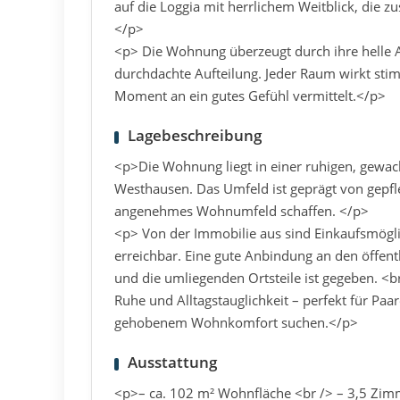
auf die Loggia mit herrlichem Weitblick, die z
</p>
<p> Die Wohnung überzeugt durch ihre helle A
durchdachte Aufteilung. Jeder Raum wirkt sti
Moment an ein gutes Gefühl vermittelt.</p>
Lagebeschreibung
<p>Die Wohnung liegt in einer ruhigen, gewac
Westhausen. Das Umfeld ist geprägt von gepfl
angenehmes Wohnumfeld schaffen. </p>
<p> Von der Immobilie aus sind Einkaufsmögl
erreichbar. Eine gute Anbindung an den öffen
und die umliegenden Ortsteile ist gegeben. <br
Ruhe und Alltagstauglichkeit – perfekt für Paa
gehobenem Wohnkomfort suchen.</p>
Ausstattung
<p>– ca. 102 m² Wohnfläche <br /> – 3,5 Zimm