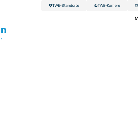
TWE-Standorte
TWE-Karriere
M