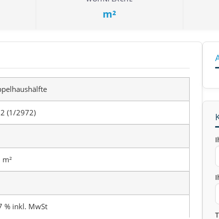
m²
pelhaushälfte
2 (1/2972)
I
 m²
I
7 % inkl. MwSt