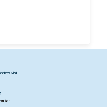
rochen wird.
n
kaufen