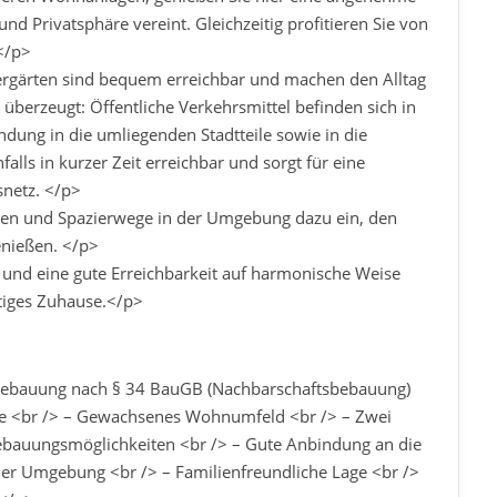
d Privatsphäre vereint. Gleichzeitig profitieren Sie von
 </p>
ergärten sind bequem erreichbar und machen den Alltag
berzeugt: Öffentliche Verkehrsmittel befinden sich in
dung in die umliegenden Stadtteile sowie in die
alls in kurzer Zeit erreichbar und sorgt für eine
snetz. </p>
hen und Spazierwege in der Umgebung dazu ein, den
genießen. </p>
t und eine gute Erreichbarkeit auf harmonische Weise
ftiges Zuhause.</p>
 Bebauung nach § 34 BauGB (Nachbarschaftsbebauung)
age <br /> – Gewachsenes Wohnumfeld <br /> – Zwei
 Bebauungsmöglichkeiten <br /> – Gute Anbindung an die
 der Umgebung <br /> – Familienfreundliche Lage <br />