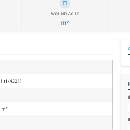
WOHNFLÄCHE
m²
1 (1/4321)
I
 m²
I