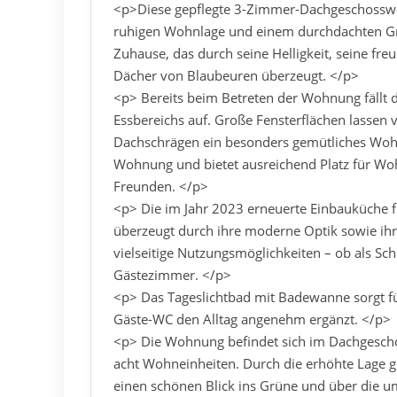
<p>Diese gepflegte 3-Zimmer-Dachgeschossw
ruhigen Wohnlage und einem durchdachten Gru
Zuhause, das durch seine Helligkeit, seine fr
Dächer von Blaubeuren überzeugt. </p>
<p> Bereits beim Betreten der Wohnung fällt 
Essbereichs auf. Große Fensterflächen lassen v
Dachschrägen ein besonders gemütliches Woh
Wohnung und bietet ausreichend Platz für Woh
Freunden. </p>
<p> Die im Jahr 2023 erneuerte Einbauküche f
überzeugt durch ihre moderne Optik sowie ihr
vielseitige Nutzungsmöglichkeiten – ob als S
Gästezimmer. </p>
<p> Das Tageslichtbad mit Badewanne sorgt f
Gäste-WC den Alltag angenehm ergänzt. </p>
<p> Die Wohnung befindet sich im Dachgescho
acht Wohneinheiten. Durch die erhöhte Lage ge
einen schönen Blick ins Grüne und über die u