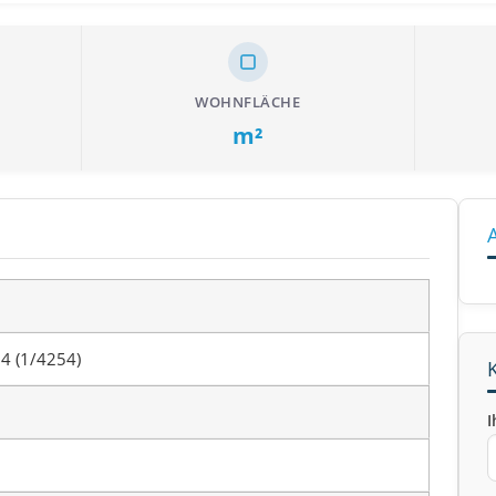
WOHNFLÄCHE
m²
4 (1/4254)
I