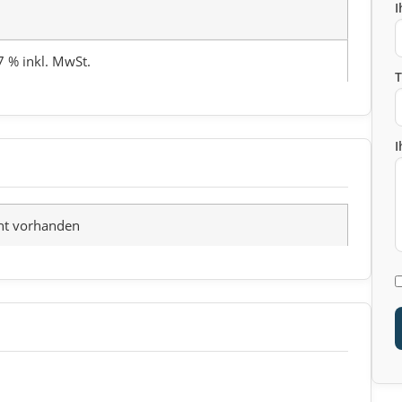
I
7 % inkl. MwSt.
I
ht vorhanden