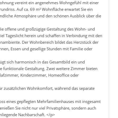
ohnung vereint ein angenehmes Wohngefühl mit einer
ndriss. Auf ca. 69 m² Wohnfläche erwartet Sie ein
eundliche Atmosphäre und den schönen Ausblick über die
die offene und großzügige Gestaltung des Wohn- und
iel Tageslicht herein und schaffen in Verbindung mit den
nambiente. Der Wohnbereich bildet das Herzstück der
nen, Essen und gesellige Stunden mit Familie oder
ügt sich harmonisch in das Gesamtbild ein und
e funktionale Gestaltung. Zwei weitere Zimmer bieten
chlafzimmer, Kinderzimmer, Homeoffice oder
ür zusätzlichen Wohnkomfort, während das separate
ss eines gepflegten Mehrfamilienhauses mit insgesamt
nießen Sie nicht nur viel Privatsphäre, sondern auch
mliegende Nachbarschaft. </p>