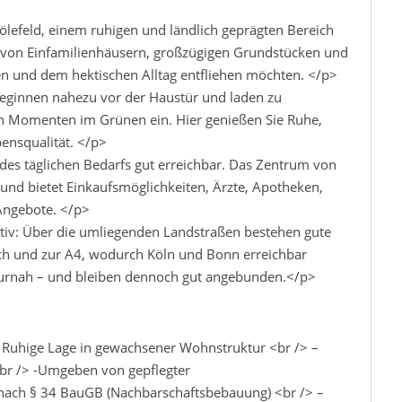
ölefeld, einem ruhigen und ländlich geprägten Bereich
t von Einfamilienhäusern, großzügigen Grundstücken und
hnen und dem hektischen Alltag entfliehen möchten. </p>
eginnen nahezu vor der Haustür und laden zu
n Momenten im Grünen ein. Hier genießen Sie Ruhe,
ensqualität. </p>
des täglichen Bedarfs gut erreichbar. Das Zentrum von
und bietet Einkaufsmöglichkeiten, Ärzte, Apotheken,
Angebote. </p>
ktiv: Über die umliegenden Landstraßen bestehen gute
h und zur A4, wodurch Köln und Bonn erreichbar
aturnah – und bleiben dennoch gut angebunden.</p>
 Ruhige Lage in gewachsener Wohnstruktur <br /> –
<br /> -Umgeben von gepflegter
nach § 34 BauGB (Nachbarschaftsbebauung) <br /> –