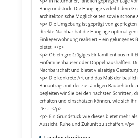
<p> In naturnaher, ländlich geprägter Lage von
Baugrundstück. Die Hanglage verleiht dem Gru
architektonische Möglichkeiten sowie schöne 
<p> Die Umgebung ist geprägt von gepflegten
direkte Nachbar hat die Hanglage optimal ge
Einliegerwohnung realisiert – ein gelungenes B
bietet. </p>
<p> Ob ein großzügiges Einfamilienhaus mit 
Einfamilienhäuser oder Doppelhaushälften: Di
Nachbarschaft und bietet vielseitige Gestaltu
<p> Die konkrete Art und das Maß der baulic
Bauantrags mit der zuständigen Baubehörde 
begleiten wir Sie bei den nächsten Schritten, 
erhalten und einschätzen können, wie sich I
lässt. </p>
<p> Ein Grundstück wie dieses bietet mehr als 
Aussicht, Ruhe und Zukunft zu schaffen.</p>
Lagebeschreibung