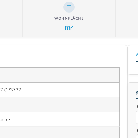
WOHNFLÄCHE
m²
7 (1/3737)
I
5 m²
I