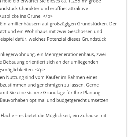
 Rölefeld erwartet Sie dieses ca. 1.255 m² große
ndstück Charakter und eröffnet attraktive
Ausblicke ins Grüne. </p>
 Einfamilienhäusern auf großzügigen Grundstücken. Der
nutzt und ein Wohnhaus mit zwei Geschossen und
eispiel dafür, welches Potenzial dieses Grundstück
Einliegerwohnung, ein Mehrgenerationenhaus, zwei
e Bebauung orientiert sich an der umliegenden
ngsmöglichkeiten. </p>
hen Nutzung sind vom Käufer im Rahmen eines
abzustimmen und genehmigen zu lassen. Gerne
damit Sie eine sichere Grundlage für Ihre Planung
hr Bauvorhaben optimal und budgetgerecht umsetzen
Fläche – es bietet die Möglichkeit, ein Zuhause mit