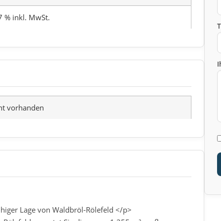
7 % inkl. MwSt.
I
ht vorhanden
uhiger Lage von Waldbröl-Rölefeld </p>